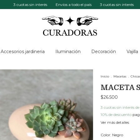
3 cuotas sin interés
Envíos a todo el país
3 cuotas sin interés
Envíos
Accesorios jardineria
Iluminación
Decoración
Vajilla
Inicio
.
Macetas
.
Chica
MACETA S
$26.500
3
cuotas sin interés d
10% de descuento
paga
Ver más detalles
Color:
Negro