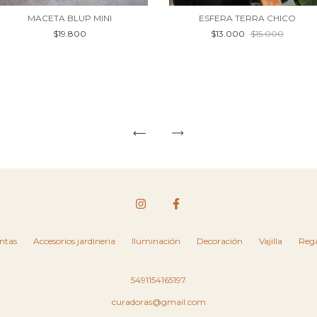
MACETA BLUP MINI
ESFERA TERRA CHICO
$19.800
$13.000
$15.000
ntas
Accesorios jardineria
Iluminación
Decoración
Vajilla
Rega
5491154165197
curadoras@gmail.com