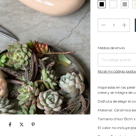
Entregas para el CP:
Medios de envío
No sé mi código posta
Inspiradas en las pied
crece y se integra de
Disfruta de elegir el c
Material: Cerámica e
Tamano chico 13cm x
El valor no incluye pl