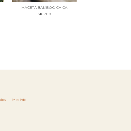
MACETA BAMBOO CHICA
ESFERA ESMALTADA
$16.700
$18.900
los
Mas info