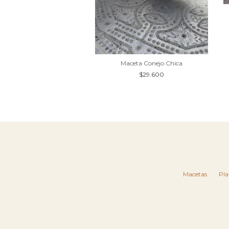
A ESMALTADA CHICA
$18.900
Maceta Conejo Chica
$29.600
Macetas
Pla