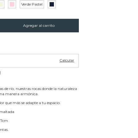
Verde Pastel
Cambiar CP
Calcular
l
ras de río, nuestras rocas donde la naturaleza
 una manera armónica.
olor que más se adapte a tu espacio.
smaltada
 7cm
antas.