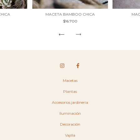
MACETA BAMBOO CHICA
MAC
CHICA
$16.700
Macetas
Plantas
Accesorios jardineria
Iluminación
Decoración
Vajilla