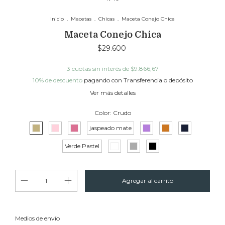
Inicio
.
Macetas
.
Chicas
.
Maceta Conejo Chica
Maceta Conejo Chica
$29.600
3
cuotas sin interés de
$9.866,67
10% de descuento
pagando con Transferencia o depósito
Ver más detalles
Color:
Crudo
jaspeado mate
Verde Pastel
Cambiar CP
Entregas para el CP:
Medios de envío