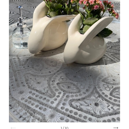
1
/
10