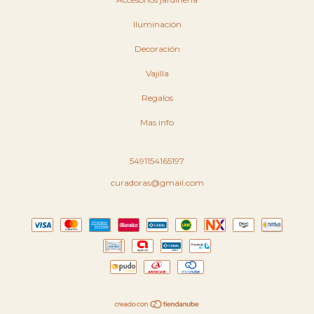
Iluminación
Decoración
Vajilla
Regalos
Mas info
5491154165197
curadoras@gmail.com