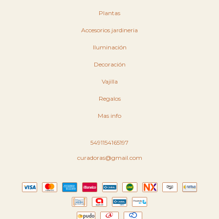
Plantas
Accesorios jardineria
Iluminación
Decoración
Vajilla
Regalos
Mas info
5491154165197
curadoras@gmail.com