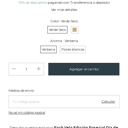
10% de descuento
pagando con Transferencia o depósito
Ver más detalles
Color:
Verde Seco
Verde Seco
Aroma :
Verbena
Verbena
Flores blancas
Cambiar CP
Entregas para el CP:
Medios de envío
Calcular
No sé mi código postal
Descubrí nuestro exclusivo
Pack Vela Edición Especial Día de