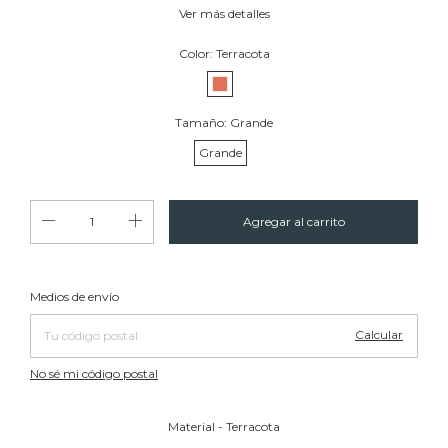
Ver más detalles
Color:
Terracota
Tamaño:
Grande
Grande
Cambiar CP
Entregas para el CP:
Medios de envío
Calcular
No sé mi código postal
Material - Terracota