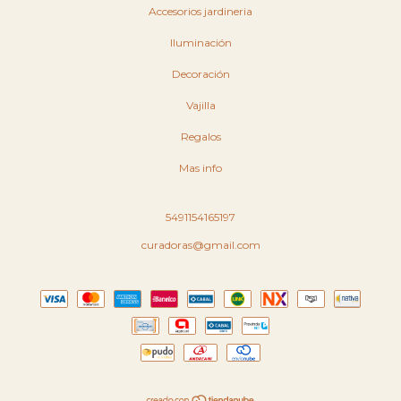
Accesorios jardineria
Iluminación
Decoración
Vajilla
Regalos
Mas info
5491154165197
curadoras@gmail.com