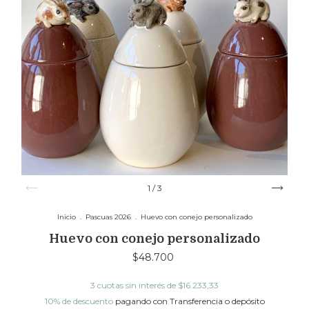
1
/
3
Inicio
.
Pascuas 2026
.
Huevo con conejo personalizado
Huevo con conejo personalizado
$48.700
3
cuotas sin interés de
$16.233,33
10% de descuento
pagando con Transferencia o depósito