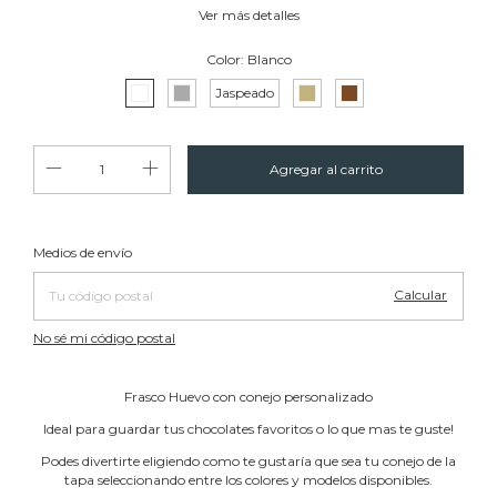
Ver más detalles
Color:
Blanco
Jaspeado
Cambiar CP
Entregas para el CP:
Medios de envío
Calcular
No sé mi código postal
Frasco Huevo con conejo personalizado
Ideal para guardar tus chocolates favoritos o lo que mas te guste!
Podes divertirte eligiendo como te gustaría que sea tu conejo de la
tapa seleccionando entre los colores y modelos disponibles.