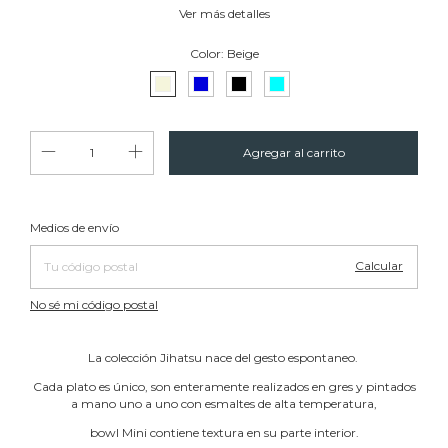
Ver más detalles
Color:
Beige
Cambiar CP
Entregas para el CP:
Medios de envío
Calcular
No sé mi código postal
La colección Jihatsu nace del gesto espontaneo.
Cada plato es único, son enteramente realizados en gres y pintados
a mano uno a uno con esmaltes de alta temperatura,
bowl Mini contiene textura en su parte interior.