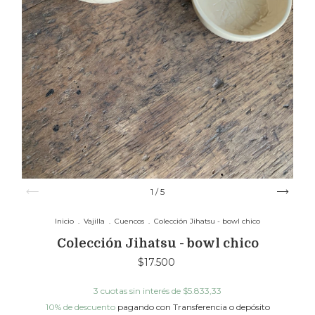
1
/
5
Inicio
.
Vajilla
.
Cuencos
.
Colección Jihatsu - bowl chico
Colección Jihatsu - bowl chico
$17.500
3
cuotas sin interés de
$5.833,33
10% de descuento
pagando con Transferencia o depósito