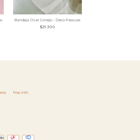
Bandeja Oval Conejo - Deco Pascuas
as
$29.300
los
Mas info