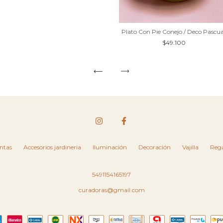
Plato Con Pie Conejo / Deco Pascu
$49.100
ntas
Accesorios jardineria
Iluminación
Decoración
Vajilla
Rega
5491154165197
curadoras@gmail.com