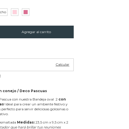
acho
Cambiar CP
Calcular
l
n conejo / Deco Pascuas
 Pascua con nuestra Bandeja oval 2
con
as
! Ideal para crear un ambiente festivo y
 perfecto para servir deliciosas golosinas o
tivo.
esmaltada
Medidas:
23,5 cm x 9,5 cm x 2
tador que hará brillar tus reuniones