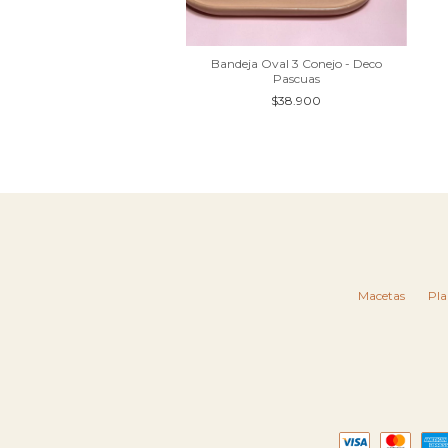
Redondo Jengibre - Gres
Bandeja Oval 3 Conejo - Deco
Tostado
Pascuas
$37.000
$38.900
Macetas
Pla