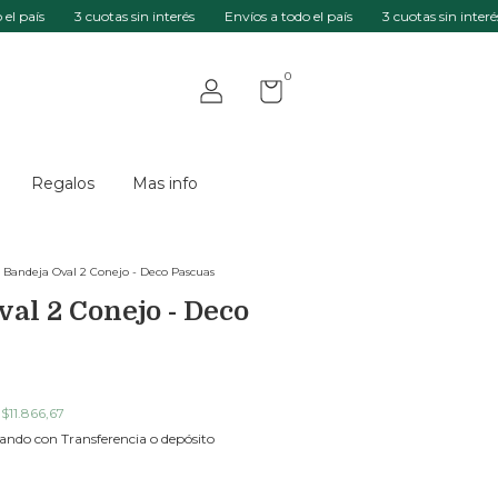
ís
3 cuotas sin interés
Envíos a todo el país
3 cuotas sin interés
E
0
Regalos
Mas info
Bandeja Oval 2 Conejo - Deco Pascuas
al 2 Conejo - Deco
e
$11.866,67
ndo con Transferencia o depósito