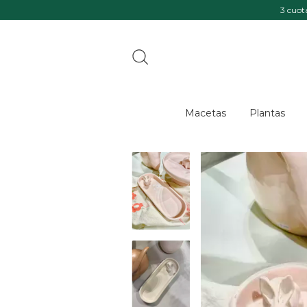
3 cuotas sin 
Macetas
Plantas