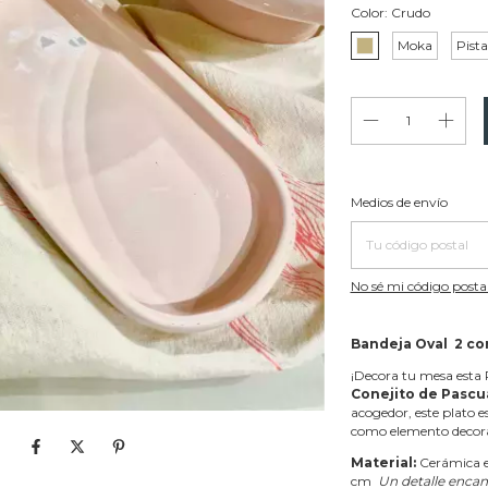
Color:
Crudo
Moka
Pist
Entregas para el CP:
Medios de envío
No sé mi código posta
Bandeja Oval 2 co
¡Decora tu mesa esta
Conejito de Pascu
acogedor, este plato es
como elemento decora
Material:
Cerámica 
cm
Un detalle encan