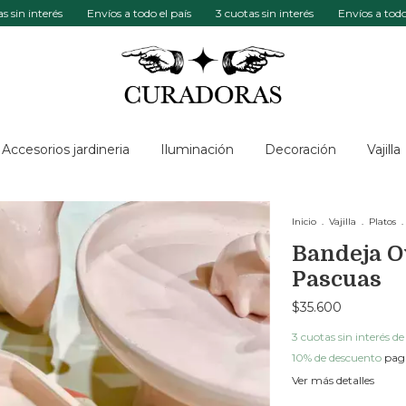
interés
Envíos a todo el país
3 cuotas sin interés
Envíos a todo el pa
Accesorios jardineria
Iluminación
Decoración
Vajilla
Inicio
.
Vajilla
.
Platos
.
Bandeja Ov
Pascuas
$35.600
3
cuotas sin interés d
10% de descuento
paga
Ver más detalles