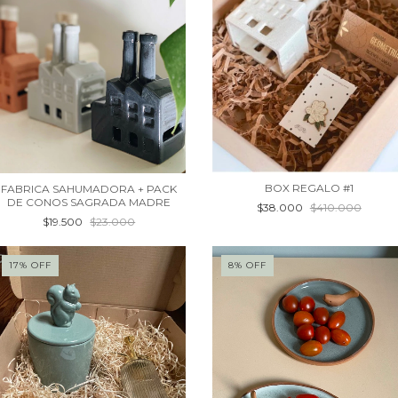
BOX REGALO #1
FABRICA SAHUMADORA + PACK
DE CONOS SAGRADA MADRE
$38.000
$410.000
$19.500
$23.000
17
%
OFF
8
%
OFF