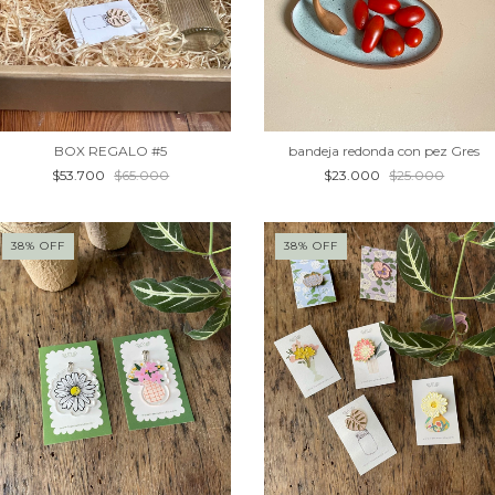
bandeja redonda con pez Gres
BOX REGALO #5
$23.000
$25.000
$53.700
$65.000
38
%
OFF
38
%
OFF