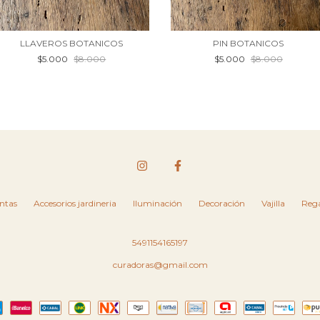
PIN BOTANICOS
LLAVEROS BOTANICOS
$5.000
$8.000
$5.000
$8.000
ntas
Accesorios jardineria
Iluminación
Decoración
Vajilla
Rega
5491154165197
curadoras@gmail.com