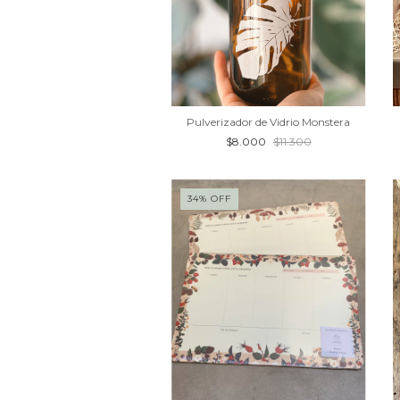
Pulverizador de Vidrio Monstera
$8.000
$11.300
34
%
OFF