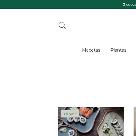
3 cuotas sin int
Macetas
Plantas
5
%
OFF