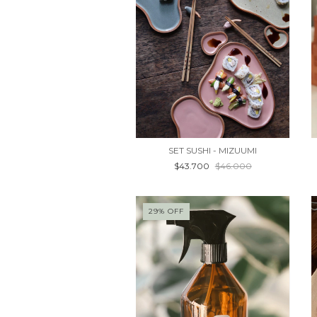
SET SUSHI - MIZUUMI
$43.700
$46.000
29
%
OFF