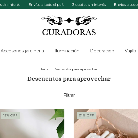
erés
Envíos a todo el país
3 cuotas sin interés
Envíos a todo el país
Accesorios jardineria
Iluminación
Decoración
Vajilla
Inicio
.
Descuentos para aprovechar
Descuentos para aprovechar
Filtrar
15
%
OFF
91
%
OFF